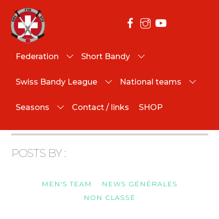
swissbandy
Federation
Short Bandy
Swiss Bandy League
National teams
About
swissbandy
Seasons
Contact / links
SHOP
POSTS BY :
MEN'S TEAM
NEWS GÉNÉRALES
NON CLASSÉ