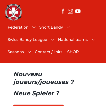
Federation
Short Bandy
Planning 2023 – 2024
Swiss Bandy League
National teams
Seasons
Contact / links
SHOP
Nouveau
joueurs/joueuses ?
Neue Spieler ?