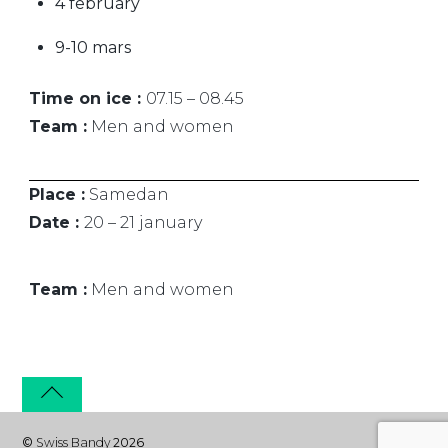
4 february
9-10 mars
Time on ice :
07.15 – 08.45
Team :
Men and women
Place :
Samedan
Date :
20 – 21 january
Team :
Men and women
©
Swiss Bandy
2026